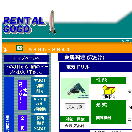
ツク
部
３８９５－８８４４
金属
関連
(
穴あけ
）
トップページへ
下の項目から目的の ペー
電気ドリル
ジへお入り下さい。
性 能
穴あけ
切断
最
削り
ﾊﾞｲﾌﾞﾛ
ﾐｷｻｰ
形 式
D
掃除機
鉄
切断
関連機器
対
象・用途
曲げ
金属
穴あけ
穴あけ