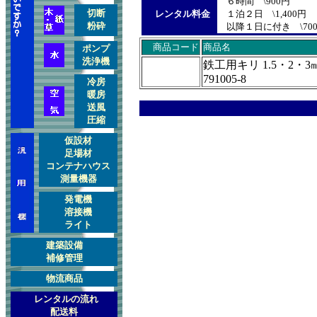
６時間 \900円
切断
レンタル料金
１泊２日 \1,400円
粉砕
以降１日に付き \70
商品コード
商品名
ポンプ
洗浄
機
鉄工用キリ 1.5・2・3
791005-8
冷房
暖房
送風
圧縮
仮設材
足場材
コンテナハウス
測量機器
発電機
溶接機
ライト
建築設備
補修管理
物流商品
レンタルの流れ
配送料