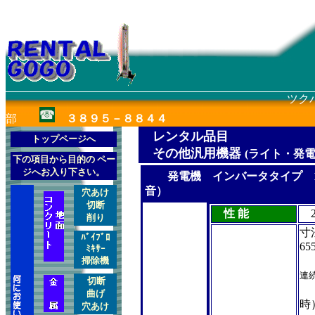
ツク
部
３８９５－８８４４
レンタル品目
トップページへ
その他汎用機器
(ライト・発
下の項目から目的の ペー
ジへお入り下さい。
発電機 インバータタイプ 100
音）
穴あけ
切断
性 能
2.
削り
ﾊﾞｲﾌﾞﾛ
65
ﾐｷｻｰ
掃除機
連
切断
曲げ
時
穴あけ