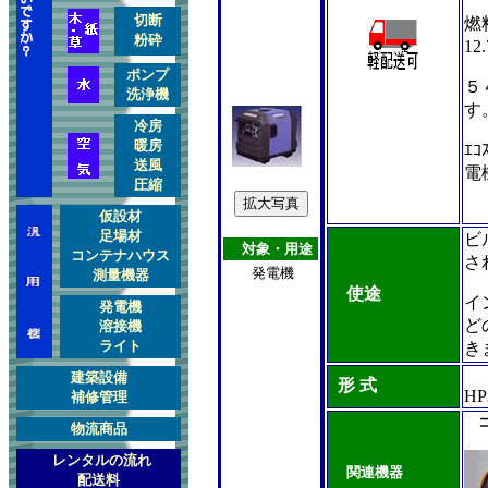
切断
燃
粉砕
12
ポンプ
５
洗浄
機
す
冷房
暖房
ｴ
送風
電
圧縮
仮設材
足場材
ビ
対
象・用途
コンテナハウス
さ
発電機
測量機器
使途
イ
発電機
ど
溶接機
ライト
き
建築設備
形 式
HP
補修管理
物流商品
レンタルの流れ
関連機器
配送料