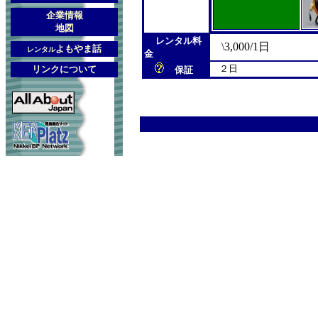
企業情報
地図
レンタル料
\3,000/1日
よもやま話
レンタル
金
２日
リンクについて
保証